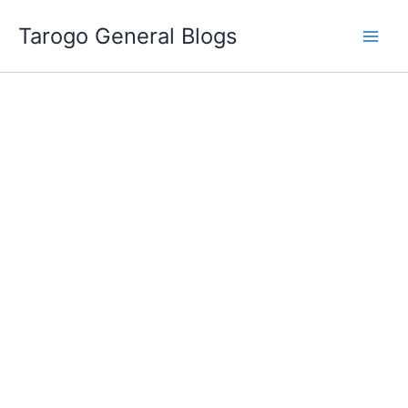
跳
Tarogo General Blogs
至
主
要
內
容