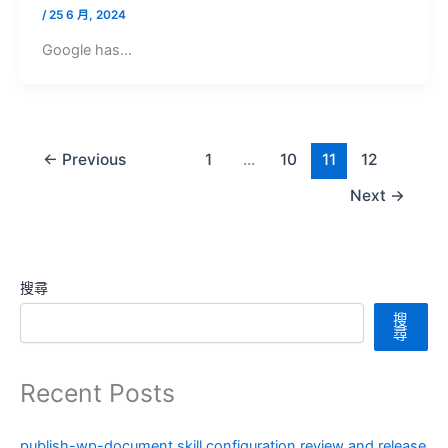
/
25 6 月, 2024
Google has…
←
Previous
1
...
10
11
12
Next
→
搜尋
搜
尋
Recent Posts
publish-wp-document skill configuration review and release