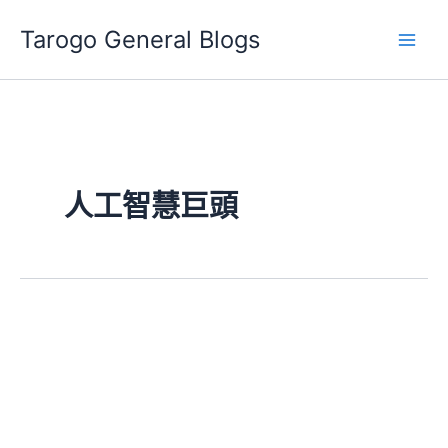
跳
Tarogo General Blogs
至
主
要
內
容
人工智慧巨頭