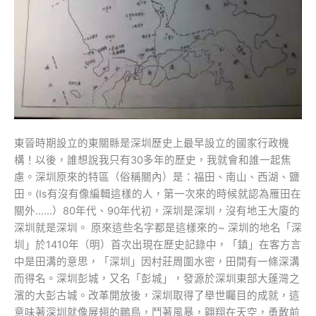
東晉時期設立的東關縣是深圳歷史上最早設立的國家行政機
構！以後，誰想說我只有30多年的歷史，我就會和誰一起焦
慮。深圳原來的特區（俗稱關內）是：福田、南山、西湖、鹽
田。(Is有沒有像編輯這樣的人，第一次來的時候就認為雁田在
關外……）80年代、90年代初，深圳是深圳，沒有地王大廈的
深圳就是深圳。 原來這些名字都是這樣來的~ 深圳的地名「深
圳」於1410年（明）首次出現在歷史記錄中，「鎮」在客方言
中是田溝的意思，「深圳」因村莊周圍水密，田間有一條深溝
而得名。深圳彭城，又名「彭城」，發源於深圳東部大蓬灣之
濱的大彭古城。改革開放後，深圳取得了舉世矚目的成就，這
意味著深圳就像展翅的鵬鳥，鬥著風暴，翱翔在天空，勇敢前