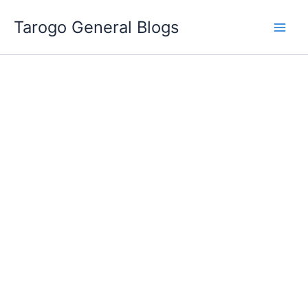
跳
Tarogo General Blogs
至
主
要
內
容