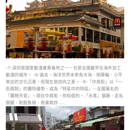
-7-深圳是國家動漫產業基地之一，也是全國最早在海外加工
動漫的城市。 -8-過去，海洋世界本來有大海、明華輪、小平
來訪的文化沉澱，但現在是四向之差。 -9-「中英街」以「一
街兩制」的獨特優勢，成為「特區中的特區」--全國著名的
「購物天堂」。現在中英街，你知道的。「水客」猖獗、走私
猖獗、制假售假、商業欺詐……