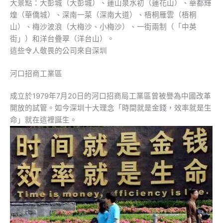
大景點：大彭城（大彭城）、蓮山泉水初（蓮花山）、華都輝
煌（華僑城）、深南一菜（深南大道）、梧桐雁雲（梧桐
山）、梅沙波浪（大梅沙、小梅沙）、一街兩制（「中英
街」）和洋台疊翠（洋台山）。
這些令人敬畏的公司來自深圳
河口招商工業區
成立於1979年7月20日的河口招商局工業區曾被譽為中國改革
開放的試管。如今深圳十大理念「時間就是金錢，效率就是生
命」就在這裡誕生。