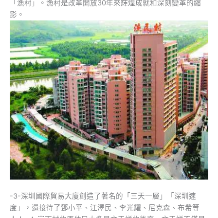
「漁村」。漁村是改革開放30年來輝煌成就和深刻變革的縮
影。
-3-深圳國際貿易大廈創造了著名的「三天一層」「深圳速
度」，還接待了鄧小平、江澤民、李光耀、尼克森、布希等