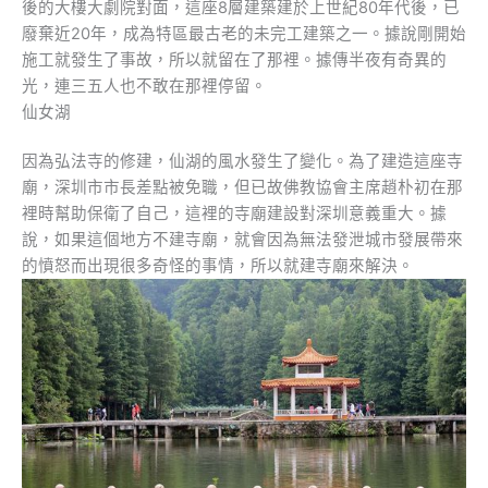
後的大樓大劇院對面，這座8層建築建於上世紀80年代後，已
廢棄近20年，成為特區最古老的未完工建築之一。據說剛開始
施工就發生了事故，所以就留在了那裡。據傳半夜有奇異的
光，連三五人也不敢在那裡停留。
仙女湖
因為弘法寺的修建，仙湖的風水發生了變化。為了建造這座寺
廟，深圳市市長差點被免職，但已故佛教協會主席趙朴初在那
裡時幫助保衛了自己，這裡的寺廟建設對深圳意義重大。據
說，如果這個地方不建寺廟，就會因為無法發泄城市發展帶來
的憤怒而出現很多奇怪的事情，所以就建寺廟來解決。