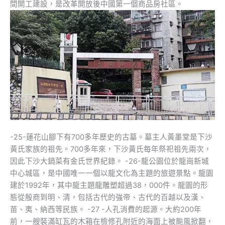
間開工建設，是改革開放後中國第一個商品房社區。
-25-蓮花山腳下有700多年歷史的古墓。墓主人黃墨堂是下沙
黃氏家族的祖先。700多年來，下沙黃氏每年祭祀祖先兩次，
因此下沙大鍋菜有金氏世界紀錄。 -26-龍公園位於龍崗新城
中心城區，是中國唯一一個以龍文化為主題的旅遊景點。龍園
建於1992年，其中龍主題龍雕塑超過38，000件。龍園的形
態從殷商到明、清，包括古代的強帝、古代的百越以及漢、
苗、夷、納西等民族。 -27 -人孔消費的起源。大約200年
前，一艘裝滿缸瓦的木箱在檢修孔附近的海面上被颱風掀翻，