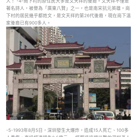
人！ -4-崗下村的原住民大多是文天祥的後裔。文天祥不僅是
著名詩人，被譽為「廣東八賢」之一，也是南宋抗元英雄。崗
下村的居民幾乎都姓文，是文天祥的第26代後裔，現在崗下溫
家後裔已有900多人。
-5-1993年8月5日，深圳發生大爆炸，造成15人死亡、100多