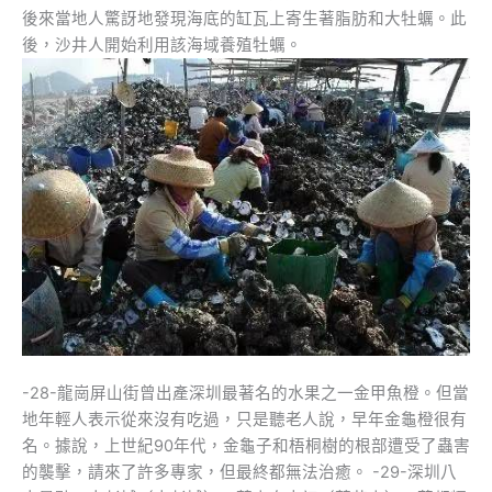
後來當地人驚訝地發現海底的缸瓦上寄生著脂肪和大牡蠣。此
後，沙井人開始利用該海域養殖牡蠣。
-28-龍崗屏山街曾出產深圳最著名的水果之一金甲魚橙。但當
地年輕人表示從來沒有吃過，只是聽老人說，早年金龜橙很有
名。據說，上世紀90年代，金龜子和梧桐樹的根部遭受了蟲害
的襲擊，請來了許多專家，但最終都無法治癒。 -29-深圳八