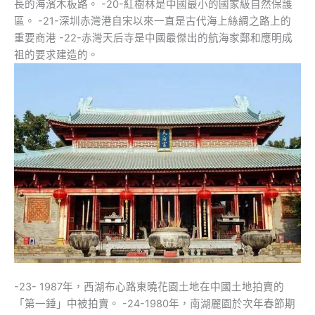
長的海濱木板路。 -20-紅樹林是中國最小的國家級自然保護
區。 -21-深圳赤灣港自宋以來一直是古代海上絲綢之路上的
重要商港 -22-赤灣天后寺是中國最傑出的航海家鄭和應明成
祖的要求建造的。
-23- 1987年，西湖布心路東曉花園土地在中國土地拍賣的
「第一錘」中被拍賣。 -24-1980年，南湖麗園於次年春節期