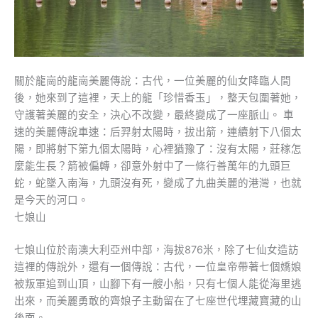
關於龍崗的龍崗美麗傳說：古代，一位美麗的仙女降臨人間
後，她來到了這裡，天上的龍「珍惜香玉」，整天包圍著她，
守護著美麗的安全，決心不改變，最終變成了一座脈山。 車
速的美麗傳說車速：后羿射太陽時，拔出箭，連續射下八個太
陽，即將射下第九個太陽時，心裡猶豫了：沒有太陽，莊稼怎
麼能生長？箭被偏轉，卻意外射中了一條行善萬年的九頭巨
蛇，蛇墜入南海，九頭沒有死，變成了九曲美麗的港灣，也就
是今天的河口。
七娘山
七娘山位於南澳大利亞州中部，海拔876米，除了七仙女造訪
這裡的傳說外，還有一個傳說：古代，一位皇帝帶著七個嬌娘
被叛軍追到山頂，山腳下有一艘小船，只有七個人能從海里逃
出來，而美麗勇敢的齊娘子主動留在了七座世代埋藏寶藏的山
後面。