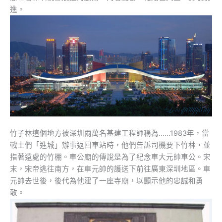
進。
竹子林這個地方被深圳兩萬名基建工程師稱為……1983年，當
戰士們「進城」辦事返回車站時，他們告訴司機要下竹林，並
指著遠處的竹棚。車公廟的傳說是為了紀念車大元帥車公。宋
末，宋帝逃往南方，在車元帥的護送下前往廣東深圳地區。車
元帥去世後，後代為他建了一座寺廟，以顯示他的忠誠和勇
敢。