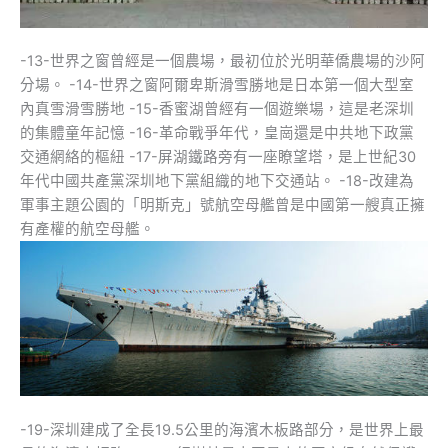
-13-世界之窗曾經是一個農場，最初位於光明華僑農場的沙阿
分場。 -14-世界之窗阿爾卑斯滑雪勝地是日本第一個大型室
內真雪滑雪勝地 -15-香蜜湖曾經有一個遊樂場，這是老深圳
的集體童年記憶 -16-革命戰爭年代，皇崗還是中共地下政黨
交通網絡的樞紐 -17-屏湖鐵路旁有一座瞭望塔，是上世紀30
年代中國共產黨深圳地下黨組織的地下交通站。 -18-改建為
軍事主題公園的「明斯克」號航空母艦曾是中國第一艘真正擁
有產權的航空母艦。
-19-深圳建成了全長19.5公里的海濱木板路部分，是世界上最