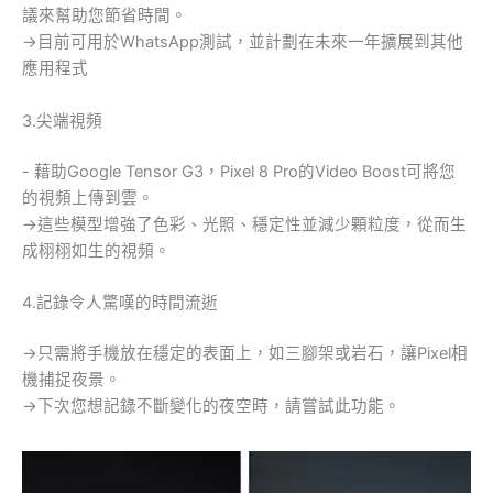
議來幫助您節省時間。
→目前可用於WhatsApp測試，並計劃在未來一年擴展到其他
應用程式
3.尖端視頻
- 藉助Google Tensor G3，Pixel 8 Pro的Video Boost可將您
的視頻上傳到雲。
→這些模型增強了色彩、光照、穩定性並減少顆粒度，從而生
成栩栩如生的視頻。
4.記錄令人驚嘆的時間流逝
→只需將手機放在穩定的表面上，如三腳架或岩石，讓Pixel相
機捕捉夜景。
→下次您想記錄不斷變化的夜空時，請嘗試此功能。