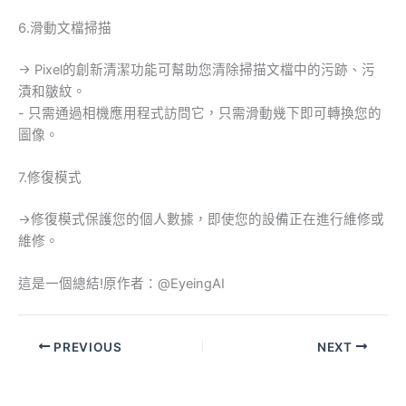
6.滑動文檔掃描
→ Pixel的創新清潔功能可幫助您清除掃描文檔中的污跡、污
漬和皺紋。
- 只需通過相機應用程式訪問它，只需滑動幾下即可轉換您的
圖像。
7.修復模式
→修復模式保護您的個人數據，即使您的設備正在進行維修或
維修。
這是一個總結!原作者：@EyeingAI
PREVIOUS
NEXT