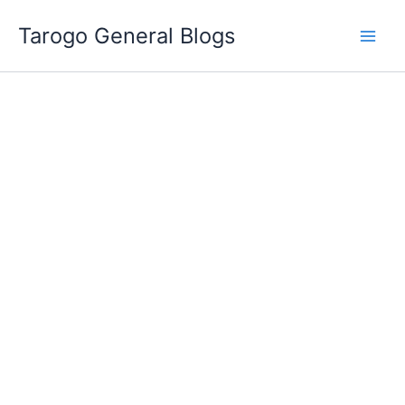
跳
Tarogo General Blogs
至
主
要
內
容