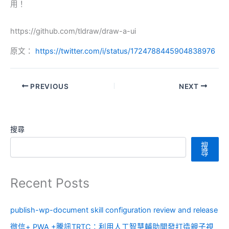
用！
https://github.com/tldraw/draw-a-ui
原文：
https://twitter.com/i/status/1724788445904838976
PREVIOUS
NEXT
搜尋
搜
尋
Recent Posts
publish-wp-document skill configuration review and release
微信+ PWA +騰訊TRTC：利用人工智慧輔助開發打造親子視