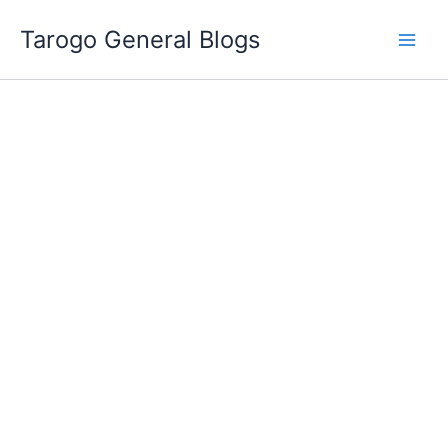
跳
Tarogo General Blogs
至
主
要
內
容