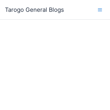
跳
Tarogo General Blogs
至
主
要
內
容