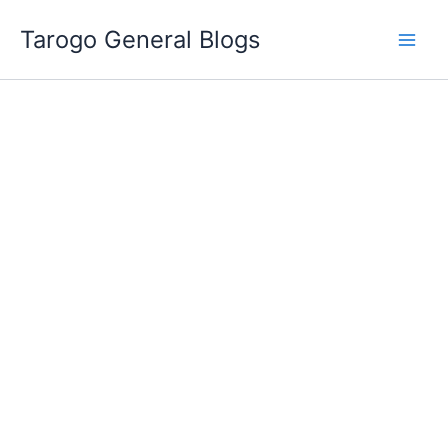
跳
Tarogo General Blogs
至
主
要
內
容