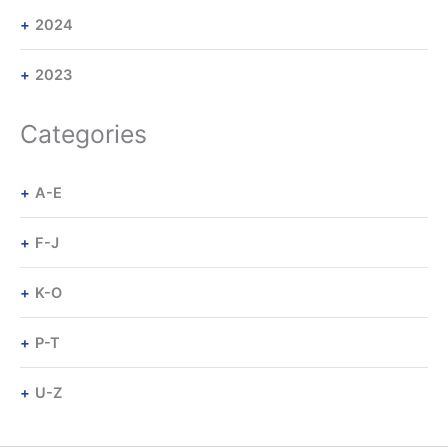
2024
2023
Categories
A-E
F-J
K-O
P-T
U-Z