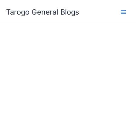
跳
Tarogo General Blogs
至
主
要
內
容