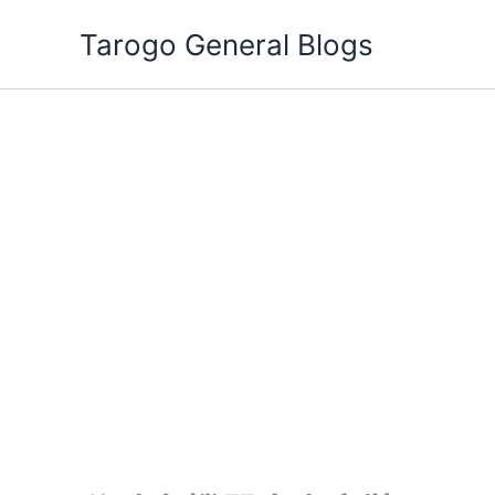
跳
Tarogo General Blogs
至
主
要
內
容