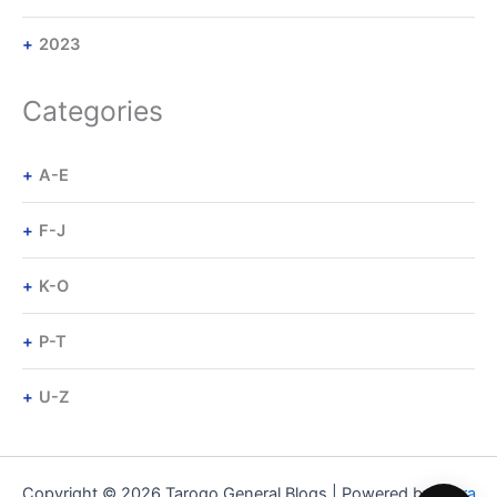
2023
Categories
A-E
F-J
K-O
P-T
U-Z
Copyright © 2026 Tarogo General Blogs | Powered by
Astra