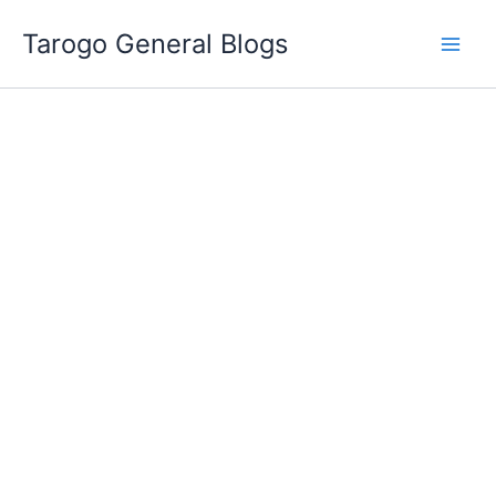
跳
Tarogo General Blogs
至
主
要
內
容