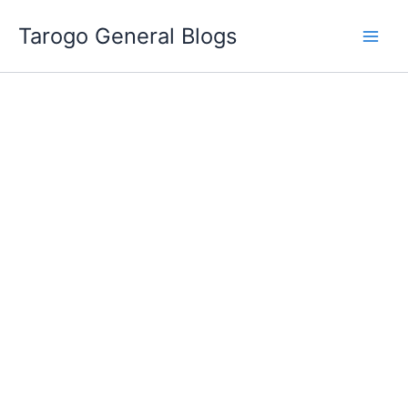
跳
Tarogo General Blogs
至
主
要
內
容