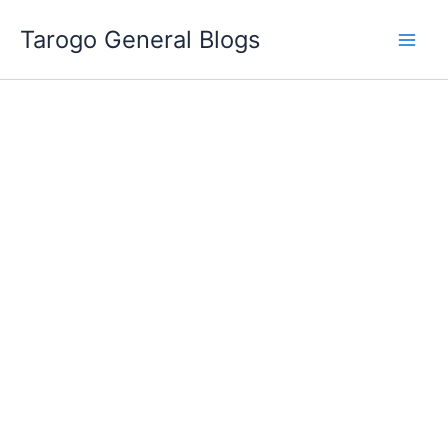
跳
Tarogo General Blogs
至
主
要
內
容