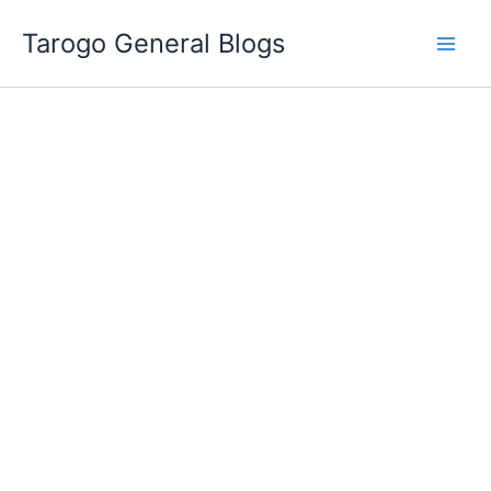
跳
Tarogo General Blogs
至
主
要
內
容