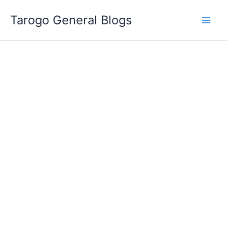
跳
Tarogo General Blogs
至
主
要
內
容