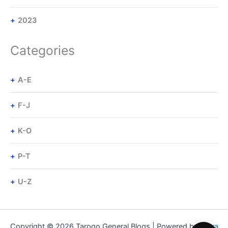
2023
Categories
A-E
F-J
K-O
P-T
U-Z
Copyright © 2026 Tarogo General Blogs | Powered by
Astra