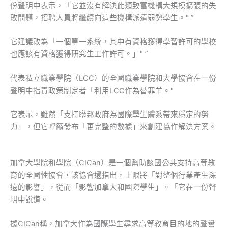
份聲明中表示，「它並沒有解決此類致富機構大規模擴張的失
敗問題，招聘人員將繼續向這些機構派遣弱勢學生。" ”
它建議改為「一個單一系統，其中有資格獲得學習許可的學校
也應該有資格獲得研究生工作許可。」" ”
代表私立職業學院（LCC）的全國職業學院和大學協會在一份
聲明中指責政策制定者「利用LCC作為替罪羊。"
它表示，雖然「支持聯邦政府為國際學生體系帶來穩定的努
力」，但它呼籲發布「更完整的數據」來創建協作解決方案。
加拿大學院和學院（CICan）是一個幫助該國公共支持高等教
育的全國性協會，該協會還指出，上限將「對整個行業產生深
遠的影響」，從而「影響加拿大和國際學生」。「它在一份聲
明中說道。
據CICan稱，加拿大作為國際學生尋求高等教育目的地的聲譽