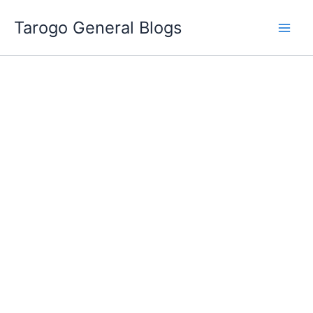
跳
Tarogo General Blogs
至
主
要
內
容