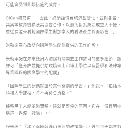
可能會受到此類措施的威脅。
CICan補充道：「因此，必須謹慎實施這些變化，並與各省、
其高等教育機構及其協會合作，以避免對系統造成重大干擾，
並從長遠來看對國際學生對加拿大的看法產生負面影響。」
米勒還宣布改變向國際學生配偶提供的工作許可。
米勒承諾在未來幾周內透露有關開放工作許可的更多細節，該
許可「僅允許並提供給攻讀碩士和博士學位以及醫學和法律等
專業課程的國際學生的配偶」。”
「國際學生的配偶就讀於其他級別的學習，」他說。「包括本
科和大學課程，將不再符合資格。"
據移民工人變革聯盟稱，這就是暫停的原因。它在一份聲明中
稱這一過渡「殘酷」。"
報告稱：「移民面臨著過山車般的政策變化，幾乎每天都會有