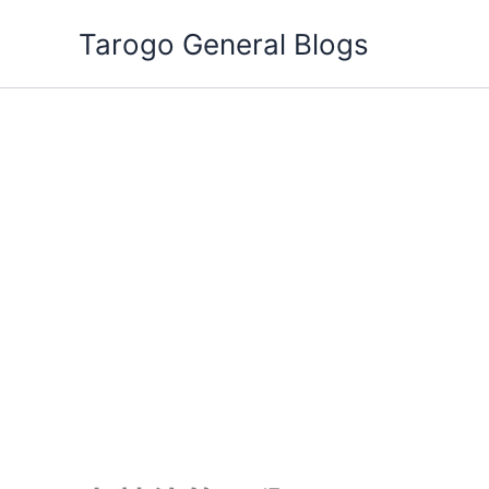
跳
Tarogo General Blogs
至
主
要
內
容