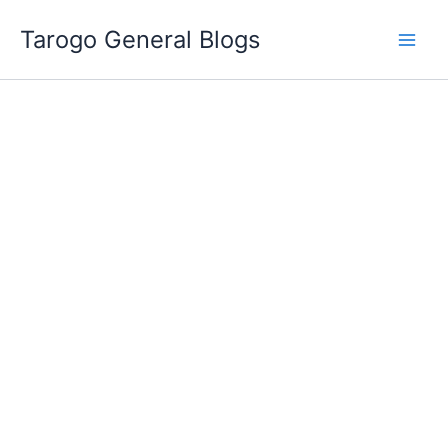
跳
Tarogo General Blogs
至
主
要
內
容