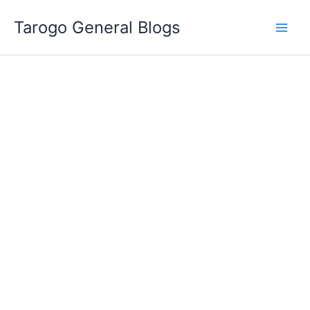
跳
Tarogo General Blogs
至
主
要
內
容