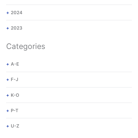
2024
2023
Categories
A-E
F-J
K-O
P-T
U-Z