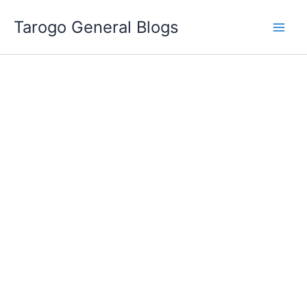
跳
Tarogo General Blogs
至
主
要
內
容