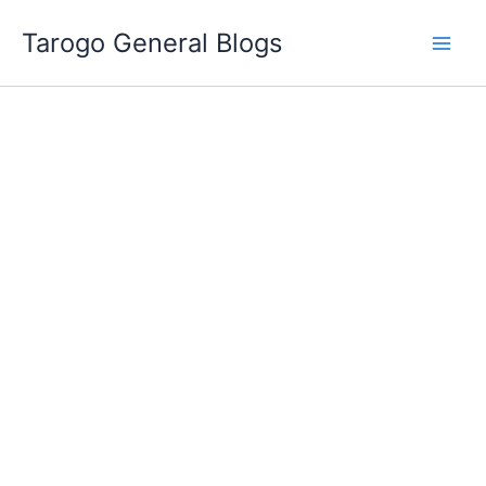
跳
Tarogo General Blogs
至
主
要
內
容