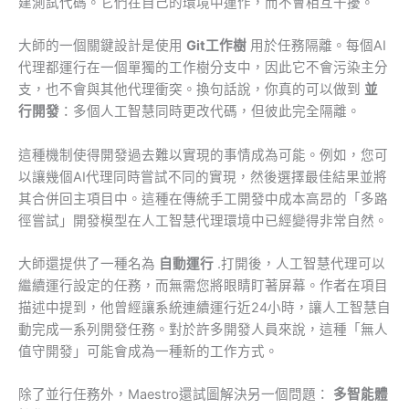
建測試代碼。它們在自己的環境中運作，而不會相互干擾。
大師的一個關鍵設計是使用
Git工作樹
用於任務隔離。每個AI
代理都運行在一個單獨的工作樹分支中，因此它不會污染主分
支，也不會與其他代理衝突。換句話說，你真的可以做到
並
行開發
：多個人工智慧同時更改代碼，但彼此完全隔離。
這種機制使得開發過去難以實現的事情成為可能。例如，您可
以讓幾個AI代理同時嘗試不同的實現，然後選擇最佳結果並將
其合併回主項目中。這種在傳統手工開發中成本高昂的「多路
徑嘗試」開發模型在人工智慧代理環境中已經變得非常自然。
大師還提供了一種名為
自動運行
.打開後，人工智慧代理可以
繼續運行設定的任務，而無需您將眼睛盯著屏幕。作者在項目
描述中提到，他曾經讓系統連續運行近24小時，讓人工智慧自
動完成一系列開發任務。對於許多開發人員來說，這種「無人
值守開發」可能會成為一種新的工作方式。
除了並行任務外，Maestro還試圖解決另一個問題：
多智能體