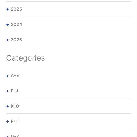
2025
2024
2023
Categories
A-E
F-J
K-O
P-T
U-Z