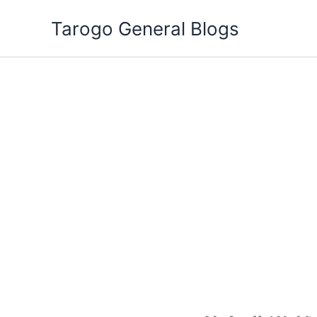
跳
Tarogo General Blogs
至
主
要
內
容