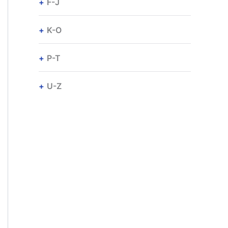
F-J
K-O
P-T
U-Z