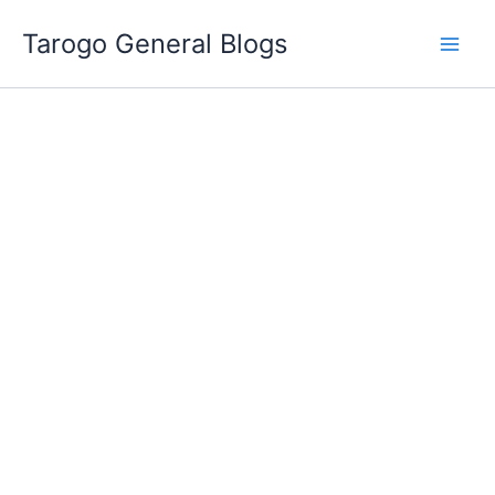
跳
Tarogo General Blogs
至
主
要
內
容