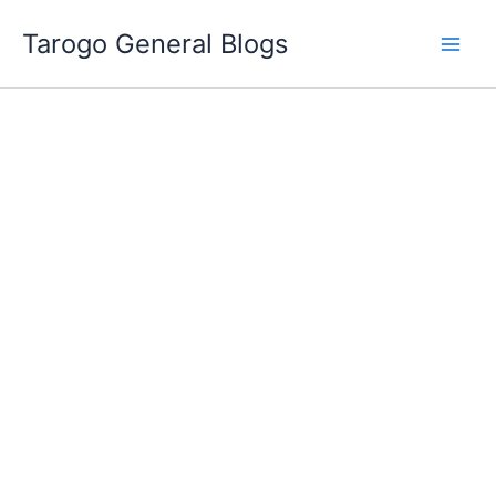
跳
Tarogo General Blogs
至
主
要
內
容