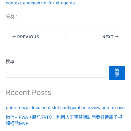
context-engineering-for-ai-agents
管材：
PREVIOUS
NEXT
搜尋
搜
尋
Recent Posts
publish-wp-document skill configuration review and release
微信+ PWA +騰訊TRTC：利用人工智慧輔助開發打造親子視
頻通話MVP