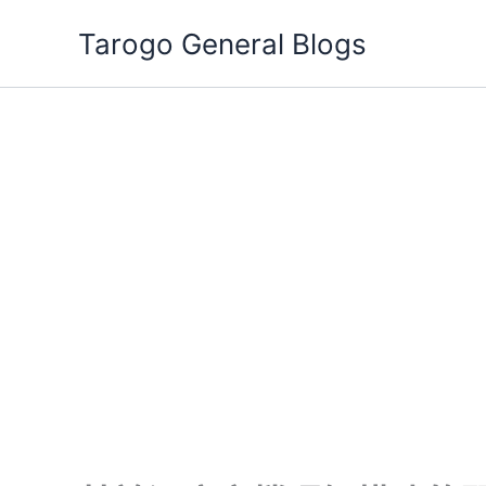
跳
Tarogo General Blogs
至
主
要
內
容