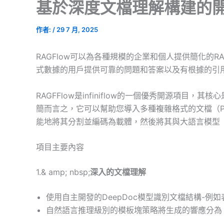
基於深度文檔理解構建的開
作者:
/
29 7 月, 2025
RAGFlow可以為各種規模的企業和個人提供簡化的
式數據的用戶提供可靠的問題和答案以及有根據的引
RAGFFlow是infiniflow的一個優秀開源項目，其核
簡而言之，它可以幫助您導入多種複雜格式的文檔（PDF
能地將其分割並編碼為載體，然後將其與大語言模型（
項目主要內容
1.& amp; nbsp;
深入的文檔理解
使用自主開發的DeepDoc模型識別文檔結構-例
自然語言推理級別的模板塊策略將生成的響應分為