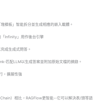
於「塊模板」智能拆分並生成相應的嵌入載體。
「Infinity」用作後台引擎
LM以完成生成式問答。
ank-匹配LLM以生成答案並附加原始文檔的摘錄。
行，擴展性強
hain）相比，RAGFlow更智能--它可以解決表/頭等語