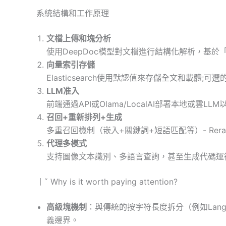
系統結構和工作原理
文檔上傳和塊分析
使用DeepDoc模型對文檔進行結構化解析，基
向量索引存儲
Elasticsearch使用默認值來存儲全文和載體;可選的
LLM准入
前端通過API或Olama/LocalAI部署本地或雲L
召回+重新排列+生成
多重召回機制（嵌入+關鍵詞+短語匹配等）- Rer
代理多模式
支持圖像文本識別、多語言查詢，甚至生成代碼運
丨ˇ Why is it worth paying attention?
高級塊機制
：與傳統的按字符長度拆分（例如LangC
義邊界。