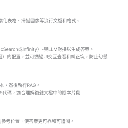
wn、結構化表格、掃描圖像等流行文檔和格式。
earch或Infinity）-與LLM對接以生成答案。
回）的配置，並可通過UI交互查看和糾正塊，防止幻覺
本，然後執行RAG。
/JS代碼，適合理解複雜文檔中的腳本片段
的參考位置，使答案更可靠和可追溯。