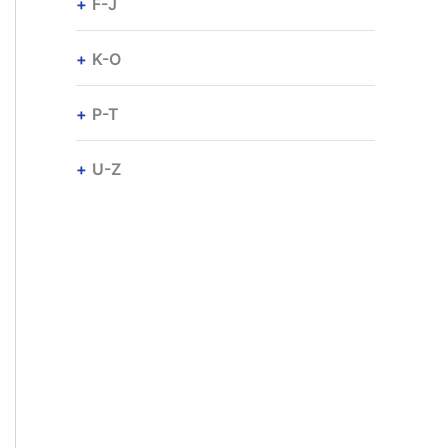
F-J
K-O
P-T
U-Z