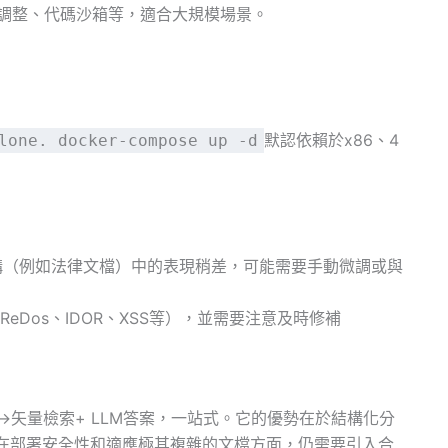
調整、代碼沙箱等，適合大規模場景。
默認依賴於x86、4
lone. docker-compose up -d
結構（例如法律文檔）中的表現稍差，可能需要手動微調或與
eDos、IDOR、XSS等），並需要注意及時修補
檔→矢量檢索+ LLM答案，一站式。它的優勢在於結構化分
時在部署安全性和適應極其複雜的文檔方面，仍需要引入合