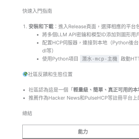
快速入門指南
安裝和下載
：進入Release頁面，選擇相應的平台
將多個LLM API密鑰和模型ID添加到圖形用
配置HCP伺服器，連接到本地（Python後台
dl等）
使用Python項目
啟動HT
潛水-mcp-主機
社區反饋和生態位置
社區認為這是一個「
輕量級、簡單、真正可用的本地
推薦作為Hacker News和PulseHCP等註冊平
總結
能力