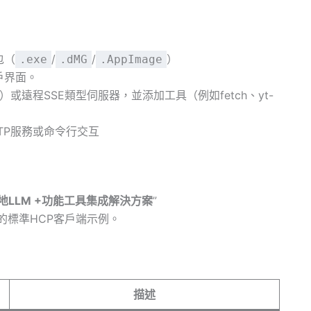
包（
/
/
）
.exe
.dMG
.AppImage
戶界面。
）或遠程SSE類型伺服器，並添加工具（例如fetch、yt-
TP服務或命令行交互
LLM +功能工具集成解決方案
”
台上的標準HCP客戶端示例。
描述