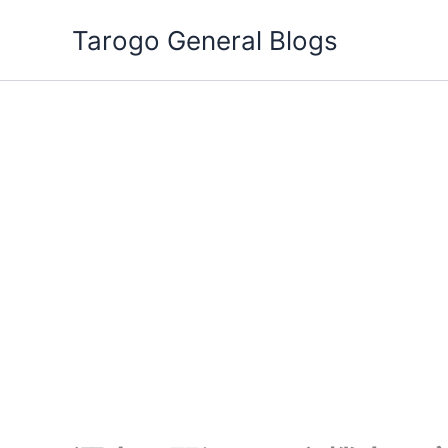
跳
Tarogo General Blogs
至
主
要
內
容