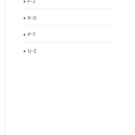
F-J
K-O
P-T
U-Z