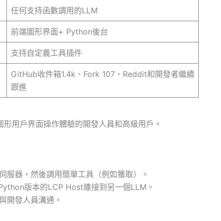
任何支持函數調用的LLM
前端圖形界面+ Python後台
支持自定義工具插件
GitHub收件箱1.4k、Fork 107、Reddit和開發者繼續
跟進
要圖形用戶界面操作體驗的開發人員和高級用戶。
P伺服器，然後調用簡單工具（例如獲取）。
hon版本的LCP Host連接到另一個LLM。
it與開發人員溝通。