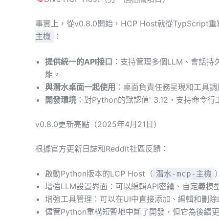
事實上，從v0.8.0開始，HCP Host就從TypScript
：
主機
提供統一的API接口
：支持管理多個LLM、會話持久
能。
與潛水桌面一起使用
：桌面負責任務呈現和工具調用
開發環境
：對Python的默認值' 3.12，支持命令
v0.8.0更新亮點（2025年4月21日）
根據官方更新日誌和Reddit社區反饋：
啟動Python版本的LCP Host（
潛水-mcp-主機
增強LLM設置界面：可以編輯API密鑰、自定義模
增強工具管理：可以在UI中直接添加、編輯和刪除
儘管Python重構短暫地中斷了開發，但它為後續