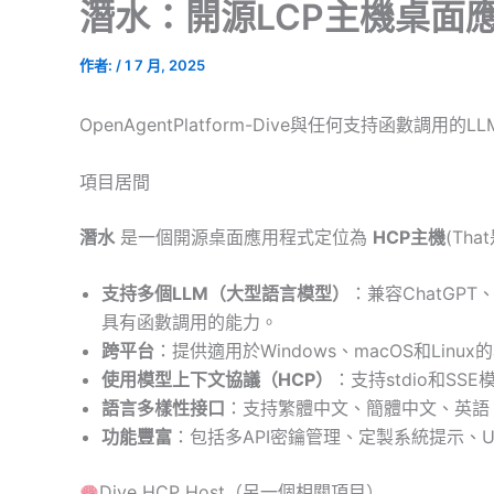
潛水：開源LCP主機桌面
作者:
/
1 7 月, 2025
OpenAgentPlatform-Dive與任何支持函數調用的
項目居間
潛水
是一個開源桌面應用程式定位為
HCP主機
(Th
支持多個LLM（大型語言模型）
：兼容ChatGPT、
具有函數調用的能力。
跨平台
：提供適用於Windows、macOS和Linu
使用模型上下文協議（HCP）
：支持stdio和S
語言多樣性接口
：支持繁體中文、簡體中文、英語
功能豐富
：包括多API密鑰管理、定製系統提示、
Dive HCP Host（另一個相關項目）