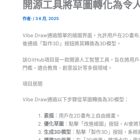
開源工具將草圖轉化為令人
作者:
/
3 6 月, 2025
Vibe Draw通過簡單的繪圖界面，允許用戶在2
後通過「製作3D」按鈕將其轉換為3D模型。
該GitHub項目是一款開源人工智慧工具，旨在將用
門檻，適合教育、創意設計等多個領域。
項目居間
Vibe Draw通過以下步驟從草圖轉換為3D模型：
素描
：用戶在2D畫布上自由繪畫。
優化草圖
：點擊「改進繪圖」按鈕，AI會
生成3D模型
：點擊「製作3D」按鈕，系統
構建3D世界
：在「3D世界」選項卡中，用