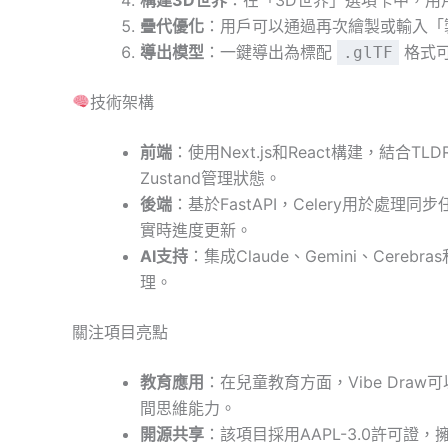
疊代優化
：用戶可以通過再次繪製或輸入「
導出模型
：一鍵導出為標配
格式可
.glTF
技術架構
前端
：使用Next.js和React構建，結合TL
Zustand管理狀態。
後端
：基於FastAPI，Celery用於處理
實時進度更新。
AI支持
：集成Claude、Gemini、Cer
理。
關注項目亮點
教育應用
：在兒童教育方面，Vibe Dra
間思維能力。
開源共享
：該項目採用AAPL-3.0許可證，