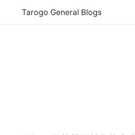
跳
Tarogo General Blogs
至
主
要
內
容