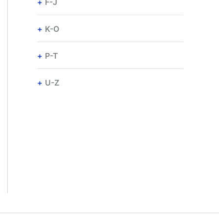
F-J
K-O
P-T
U-Z