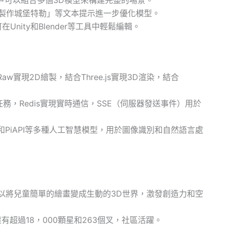
製作城堡特勒」等文本提示進一步優化模型。
在Unity和Blender等工具中輕鬆編輯。
DRaw實現2D繪製，結合Three.js實現3D渲染，結合
同步任務，Redis實現實時通信，SSE（伺服器發送事件）用於
ebras和PiAPI等多種人工智慧模型，用於圖像識別和自然語言處
w可以將兒童簡單的繪畫變成生動的3D世界，激發創造力和空
擁有超過18，000顆星和263個叉，社區活躍。