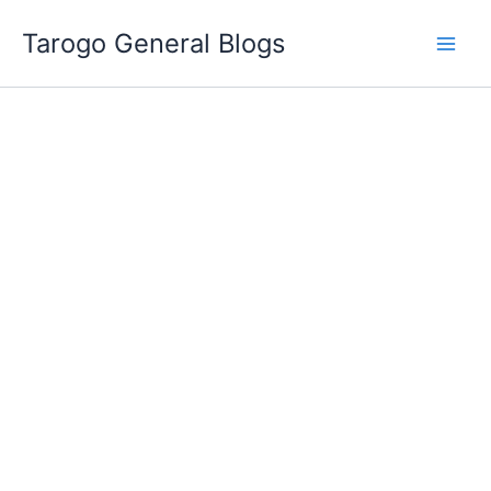
跳
Tarogo General Blogs
至
主
要
內
容