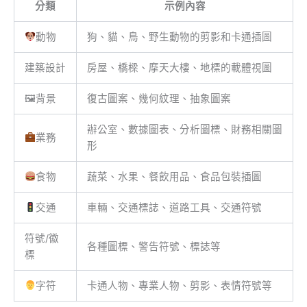
分類
示例內容
動物
狗、貓、鳥、野生動物的剪影和卡通插圖
建築設計
房屋、橋樑、摩天大樓、地標的載體視圖
🖼背景
復古圖案、幾何紋理、抽象圖案
辦公室、數據圖表、分析圖標、財務相關圖
業務
形
食物
蔬菜、水果、餐飲用品、食品包裝插圖
交通
車輛、交通標誌、道路工具、交通符號
符號/徽
各種圖標、警告符號、標誌等
標
字符
卡通人物、專業人物、剪影、表情符號等