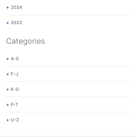
2024
2023
Categories
A-E
F-J
K-O
P-T
U-Z