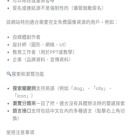
可以修改或重新發布
簽名或連結源不是強制性的（儘管鼓勵簽名）
該網站特別適合需要完全免費圖像資源的用戶，例如：
自媒體創作者
設計師（圖形、網絡、UI）
教育工作者（用於PPT或教學）
企業（品牌資料、宣傳資料）
搜索和瀏覽功能
搜索關鍵詞
支持英語（例如「dog」、「city」、
「icon」）
瀏覽分類來
一目了然，適合沒有具體想法時的靈感探索
語言接口
支持包括中文在內的多種語言（點擊右上角切
換）
使用注意事項