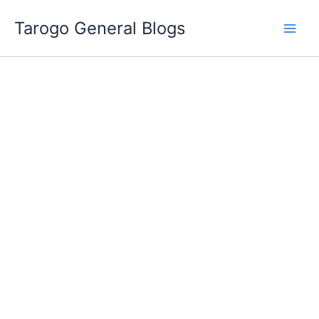
跳
Tarogo General Blogs
至
主
要
內
容