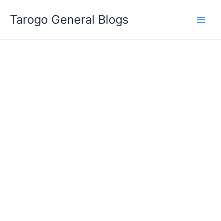
跳
Tarogo General Blogs
至
主
要
內
容