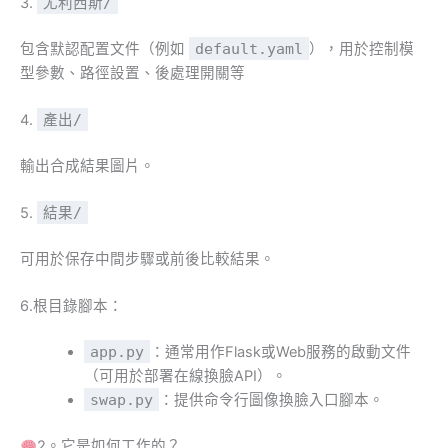
3.
尤利西斯/
包含默認配置文件（例如
default.yaml
），用於控制模
型參數、路徑設置、後處理開關等
4.
產出/
輸出合成結果圖片。
5.
結果/
可用於保存中間步驟或前後比較結果。
6.根目錄腳本：
app.py
：通常用作Flask或Web服務的啟動文件
（可用於部署在線換臉API）。
swap.py
：提供命令行圖像換臉入口腳本。
2。它是如何工作的？