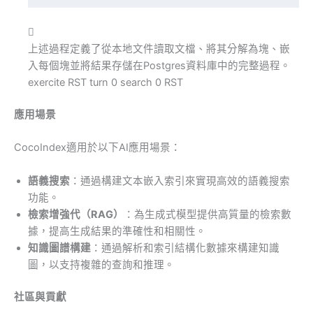

上述過程定義了從本地文件讀取文檔、將其分解為塊、嵌
入每個塊並將結果存儲在Postgres資料庫中的完整過程。
exercite RST turn 0 search 0 RST
應用場景
CocoIndex適用於以下AI應用場景：
語義搜索
：通過構建文本嵌入索引來實現高效的語義搜索
功能。
檢索增強代（RAG）
：為生成式模型提供高質量的檢索數
據，提高生成結果的準確性和相關性。
知識圖譜構建
：通過解析和索引結構化數據來構建知識
圖，以支持複雜的查詢和推理。
社區與貢獻