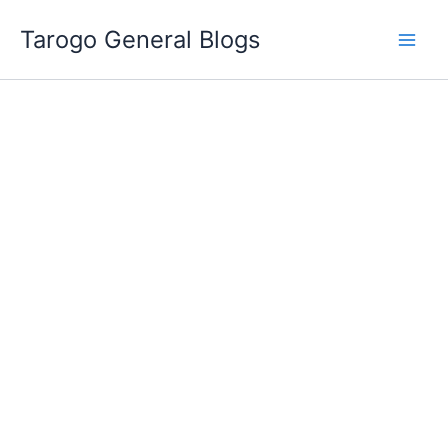
跳
Tarogo General Blogs
至
主
要
內
容