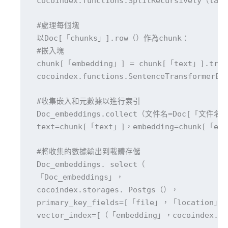
 cocoindex.functions.SplitRecursively（lan
 #處理每個塊

 以Doc[「chunks」].row（）作為chunk：

 #嵌入塊

 chunk[「embedding」] = chunk[「text」].tran
 cocoindex.functions.SentenceTransformerE
 #收集嵌入和元數據以進行索引

 Doc_embeddings.collect（文件名=Doc[「文件名」]
 text=chunk[「text」]，embedding=chunk[「emb
 #將收集的數據輸出到載體存儲

 Doc_embeddings. select（

 「Doc_embeddings」，

 cocoindex.storages. Postgs（），

 primary_key_fields=[「file」，「location」]
 vector_index=[（「embedding」，cocoindex.Ve