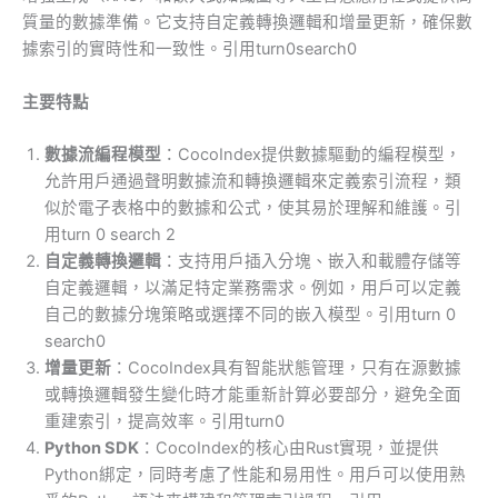
質量的數據準備。它支持自定義轉換邏輯和增量更新，確保數
據索引的實時性和一致性。引用turn0search0
主要特點
數據流編程模型
：CocoIndex提供數據驅動的編程模型，
允許用戶通過聲明數據流和轉換邏輯來定義索引流程，類
似於電子表格中的數據和公式，使其易於理解和維護。引
用turn 0 search 2
自定義轉換邏輯
：支持用戶插入分塊、嵌入和載體存儲等
自定義邏輯，以滿足特定業務需求。例如，用戶可以定義
自己的數據分塊策略或選擇不同的嵌入模型。引用turn 0
search0
增量更新
：CocoIndex具有智能狀態管理，只有在源數據
或轉換邏輯發生變化時才能重新計算必要部分，避免全面
重建索引，提高效率。引用turn0
Python SDK
：CocoIndex的核心由Rust實現，並提供
Python綁定，同時考慮了性能和易用性。用戶可以使用熟