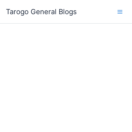
跳
Tarogo General Blogs
至
主
要
內
容