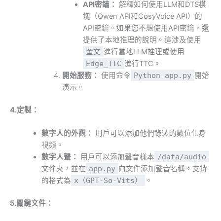
API密鑰：
解釋如何使用LLM和DTS模
塊（Qwen API和CosyVoice API）的
API密鑰。如果您不想使用API密鑰，還
提供了本地推理的說明。這涉及使用
奎文
進行當地LLM推理或使用
Edge_TTC
進行TTC。
開始服務：
使用命令
Python app.py
開始
演示。
4.定製：
數字人的外觀：
用戶可以添加他們錄製的數位化身
視頻。
數字人聲：
用戶可以添加聲音樣本
/data/audio
文件夾，並在
app.py
向文件添加聲音名稱。支持
的格式為
x（GPT-So-Vits）
。
5.關鍵文件：