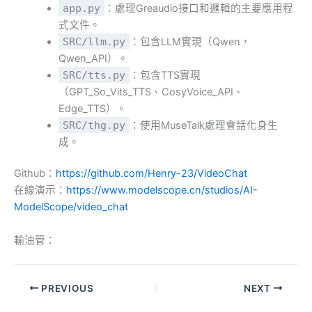
app.py
：處理Greaudio接口和邏輯的主要應用程
式文件。
SRC/llm.py
：包含LLM實現（Qwen，
Qwen_API）。
SRC/tts.py
：包含TTS實現
（GPT_So_Vits_TTS、CosyVoice_API、
Edge_TTS）。
SRC/thg.py
：使用MuseTalk處理會話化身生
成。
Github：
https://github.com/Henry-23/VideoChat
在線演示：
https://www.modelscope.cn/studios/AI-
ModelScope/video_chat
輸油管：
PREVIOUS
NEXT