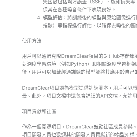
失函數包括均方誤差（SSE）、感知損失等
保其在各種噪音條件下表現良好。
模型評估
：將訓練後的模型與原始圖像進行比
指數）等指標進行評估，以確保去噪後的圖
使用方法
用戶可以通過克隆DreamClear項目的GitHu
對深度學習環境（例如Python）和相關深度學習框架庫（
後，用戶可以加載經過訓練的模型並將其應用於自己
DreamClear項目還為模型提供訓練腳本，用戶
景。此外，項目文檔中還包含詳細的API文檔，允許
項目貢獻和社區
作為一個開源項目，DreamClear鼓勵社區成員
項目開發人員也歡迎其他開發人員貢獻新的模型架構