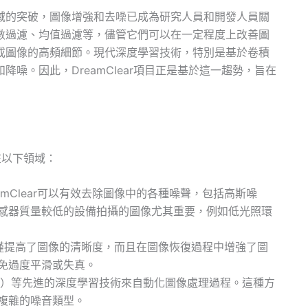
域的突破，圖像增強和去噪已成為研究人員和開發人員關
數過濾、均值過濾等，儘管它們可以在一定程度上改善圖
或圖像的高頻細節。現代深度學習技術，特別是基於卷積
噪。因此，DreamClear項目正是基於這一趨勢，旨在
在以下領域：
mClear可以有效去除圖像中的各種噪聲，包括高斯噪
感器質量較低的設備拍攝的圖像尤其重要，例如低光照環
ar不僅提高了圖像的清晰度，而且在圖像恢復過程中增強了圖
免過度平滑或失真。
N）等先進的深度學習技術來自動化圖像處理過程。這種方
複雜的噪音類型。