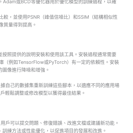
。Adam或BCD等優化器用於優化模型的訓練過程，以確
較，並使用PSNR（峰值信噪比）和SSIM（結構相似性
像質量得到提高。
b存儲庫並按照提供的說明安裝和使用該工具。安裝過程通常需要
例如TensorFlow或PyTorch）有一定的依賴性。安裝
的圖像進行降噪和增強。
可以根據自己的數據集重新訓練這些腳本，以適應不同的應用場
用戶輕鬆調整或修改模型以獲得最佳結果。
參與。用戶可以提交問題、修復錯誤、改進文檔或建議新功能。
、訓練方法或性能優化，以促進項目的發展和改進。