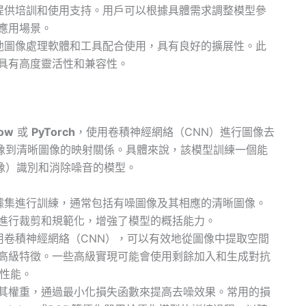
製模型提供培訓和使用支持。用戶可以根據具體需求調整模型參
應用場景。
以與其他圖像處理軟體和工具配合使用，具有良好的擴展性。此
具有高度靈活性和兼容性。
low
或
PyTorch
，使用卷積神經網絡（CNN）進行圖像去
像到清晰圖像的映射關係。具體來說，該模型訓練一個能
像）識別和消除噪音的模型。
公共數據集進行訓練，通常包括有噪圖像及其相應的清晰圖像。
進行裁剪和規範化，增強了模型的概括能力。
構採用卷積神經網絡（CNN），可以有效地從圖像中提取空間
高級特徵。一些高級實現可能會使用剩餘加入和生成對抗
型性能。
其權重，通過最小化損失函數來提高去噪效果。常用的損