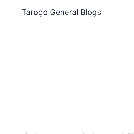
跳
Tarogo General Blogs
至
主
要
內
容