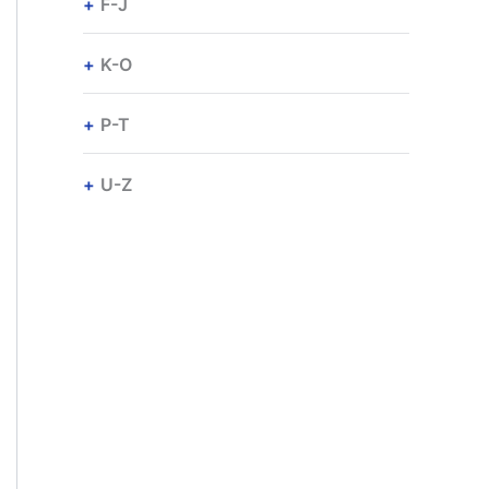
F-J
K-O
P-T
U-Z