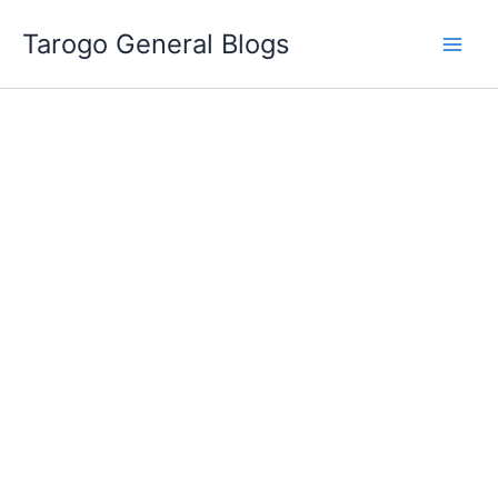
跳
Tarogo General Blogs
至
主
要
內
容