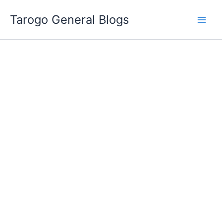
跳
Tarogo General Blogs
至
主
要
內
容