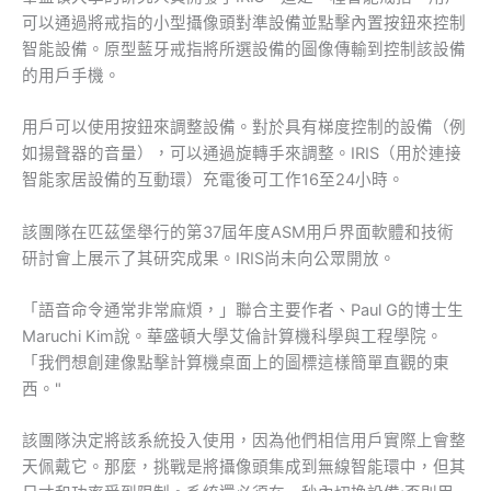
可以通過將戒指的小型攝像頭對準設備並點擊內置按鈕來控制
智能設備。原型藍牙戒指將所選設備的圖像傳輸到控制該設備
的用戶手機。
用戶可以使用按鈕來調整設備。對於具有梯度控制的設備（例
如揚聲器的音量），可以通過旋轉手來調整。IRIS（用於連接
智能家居設備的互動環）充電後可工作16至24小時。
該團隊在匹茲堡舉行的第37屆年度ASM用戶界面軟體和技術
研討會上展示了其研究成果。IRIS尚未向公眾開放。
「語音命令通常非常麻煩，」聯合主要作者、Paul G的博士生
Maruchi Kim說。華盛頓大學艾倫計算機科學與工程學院。
「我們想創建像點擊計算機桌面上的圖標這樣簡單直觀的東
西。"
該團隊決定將該系統投入使用，因為他們相信用戶實際上會整
天佩戴它。那麼，挑戰是將攝像頭集成到無線智能環中，但其