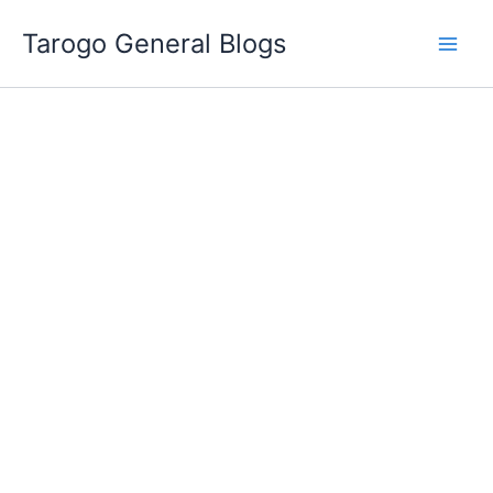
跳
Tarogo General Blogs
至
主
要
內
容