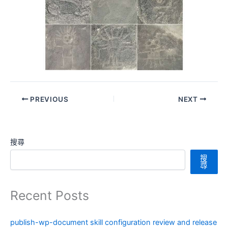
PREVIOUS
NEXT
搜尋
搜
尋
Recent Posts
publish-wp-document skill configuration review and release