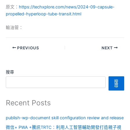
原文：
https://techxplore.com/news/2024-09-capsule-
propelled-hyperloop-tube-transit.html
輸油管：
PREVIOUS
NEXT
搜尋
搜
尋
Recent Posts
publish-wp-document skill configuration review and release
微信+ PWA +騰訊TRTC：利用人工智慧輔助開發打造親子視