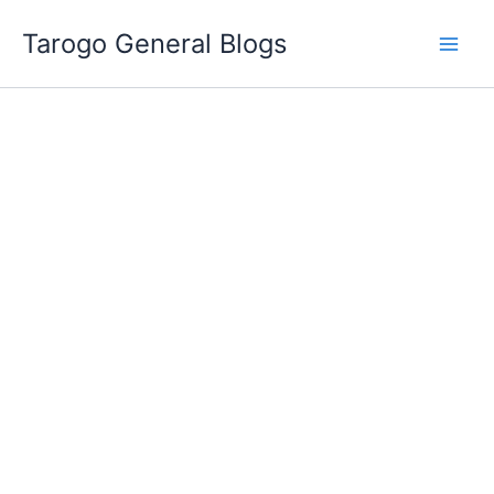
跳
Tarogo General Blogs
至
主
要
內
容