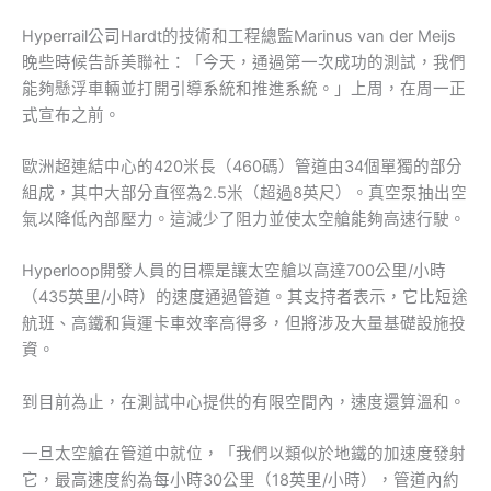
Hyperrail公司Hardt的技術和工程總監Marinus van der Meijs
晚些時候告訴美聯社：「今天，通過第一次成功的測試，我們
能夠懸浮車輛並打開引導系統和推進系統。」上周，在周一正
式宣布之前。
歐洲超連結中心的420米長（460碼）管道由34個單獨的部分
組成，其中大部分直徑為2.5米（超過8英尺）。真空泵抽出空
氣以降低內部壓力。這減少了阻力並使太空艙能夠高速行駛。
Hyperloop開發人員的目標是讓太空艙以高達700公里/小時
（435英里/小時）的速度通過管道。其支持者表示，它比短途
航班、高鐵和貨運卡車效率高得多，但將涉及大量基礎設施投
資。
到目前為止，在測試中心提供的有限空間內，速度還算溫和。
一旦太空艙在管道中就位，「我們以類似於地鐵的加速度發射
它，最高速度約為每小時30公里（18英里/小時），管道內約