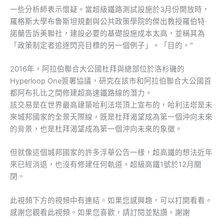
一些分析師表示懷疑。當超級鐵路測試設施於3月份開放時，
羅格斯大學布魯斯坦規劃與公共政策學院的傑出教授羅伯特·
諾蘭告訴美聯社，建設必要的基礎設施成本太高，並稱其為
「政策制定者追逐閃亮目標的另一個例子」。「目的。"
2016年，阿拉伯聯合大公國杜拜與總部位於洛杉磯的
Hyperloop One簽署協議，研究在該市和阿拉伯聯合大公國首
都阿布扎比之間修建超高速鐵路線的潛力。
該交易是在世界最高建築哈利法塔頂上宣布的，哈利法塔是未
來城邦國家的全景天際線，既是杜拜渴望成為第一個沖向未來
的背景，也是杜拜渴望成為第一個沖向未來的象徵。
但就像這個城邦國家的許多浮華公告一樣，超高鐵的想法近年
來已經消退，也沒有修建任何軌道。超級高鐵1號於12月關
閉。
此視頻下方的視頻中有連結。如果您感興趣，可以打開看看。
感謝您觀看此視頻。如果您喜歡，請訂閱並點讚。謝謝