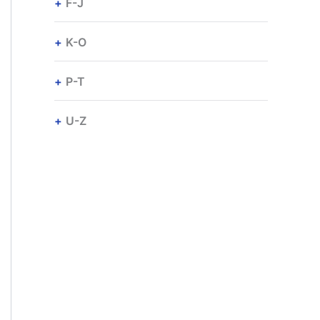
F-J
K-O
P-T
U-Z