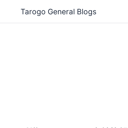
跳
Tarogo General Blogs
至
主
要
內
容