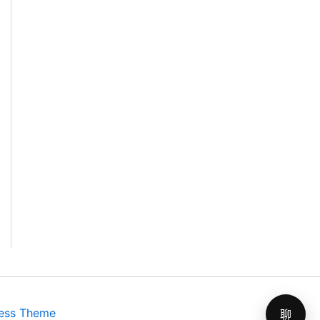
ess Theme
聊