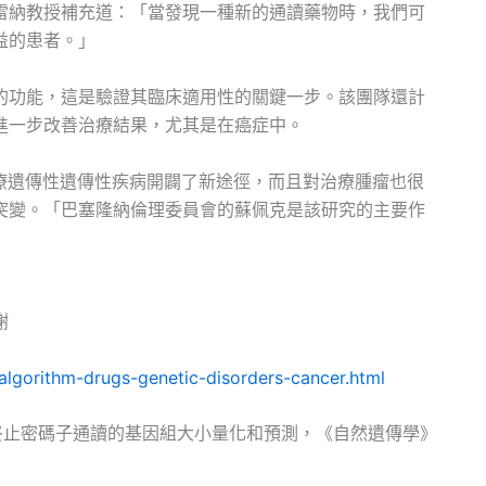
雷納教授補充道：「當發現一種新的通讀藥物時，我們可
益的患者。」
的功能，這是驗證其臨床適用性的關鍵一步。該團隊還計
進一步改善治療結果，尤其是在癌症中。
治療遺傳性遺傳性疾病開闢了新途徑，而且對治療腫瘤也很
突變。「巴塞隆納倫理委員會的蘇佩克是該研究的主要作
謝
lgorithm-drugs-genetic-disorders-cancer.html
病原性終止密碼子通讀的基因組大小量化和預測，《自然遺傳學》