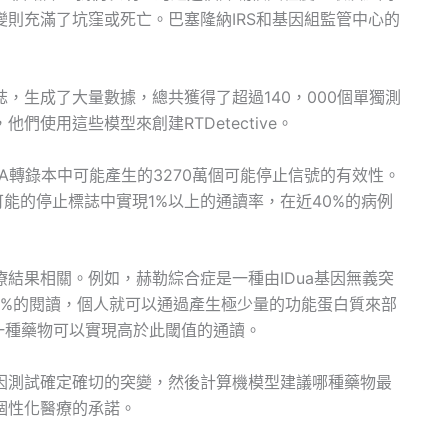
則充滿了坑窪或死亡。巴塞隆納IRS和基因組監管中心的
，生成了大量數據，總共獲得了超過140，000個單獨測
使用這些模型來創建RTDetective。
A轉錄本中可能產生的3270萬個可能停止信號的有效性。
可能的停止標誌中實現1%以上的通讀率，在近40%的病例
結果相關。例如，赫勒綜合症是一種由IDua基因無義突
5%的閱讀，個人就可以通過產生極少量的功能蛋白質來部
少有一種藥物可以實現高於此閾值的通讀。
因測試確定確切的突變，然後計算機模型建議哪種藥物最
個性化醫療的承諾。