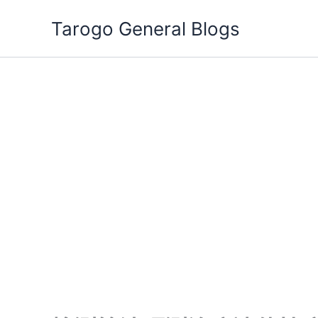
跳
Tarogo General Blogs
至
主
要
內
容