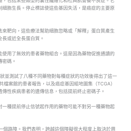
礎，包括某些類型的囊性纖維化和杜興肌營養不良症。它
制細胞生長。停止標誌使這些基因失活，是癌症的主要原
法來靶向，這些療法幫助細胞忽略或「解釋」蛋白質產生
全長或近全長蛋白質。
能使用了無效的患者藥物組合。這是因為藥物促進通讀的
傳密碼。
症狀並測試了八種不同藥物對每種症狀的功效後得出了這一
的公共檔案館的患者報告，以及癌症基因組地圖集（TCGA）
遺傳性疾病患者的遺傳信息，包括提前終止密碼子。
對一種提前停止信號起作用的藥物可能不對另一種藥物起
像一個路障。我們表明，跨越這個障礙很大程度上取決於周