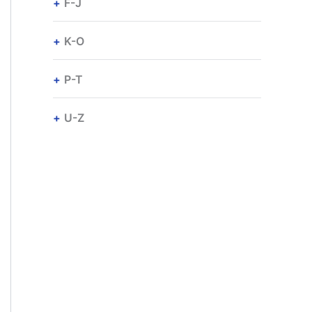
F-J
K-O
P-T
U-Z