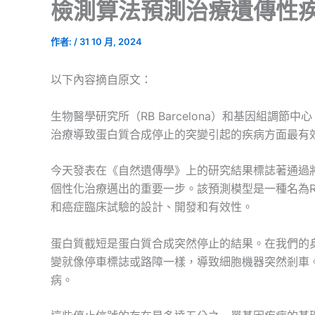
檢測算法預測治療遺傳性
作者:
/
31 10 月, 2024
以下內容摘自原文：
生物醫學研究所（RB Barcelona）和基因組調
治療導致蛋白質合成停止的突變引起的疾病方面最有
今天發表在《自然遺傳學》上的研究結果標誌著通過
個性化治療邁出的重要一步。該預測模型是一種名為RTD
和癌症臨床試驗的設計、開發和有效性。
蛋白質截短是蛋白質合成突然停止的結果。在我們的
變就像停車標誌或路障一樣，導致細胞機器突然剎車
病。