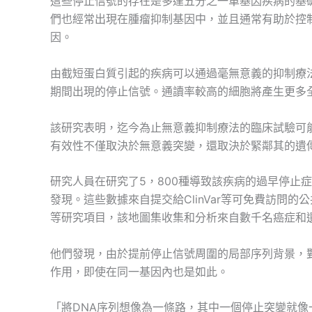
這些停止信號的存在是多達五分之一單基因疾病的基
們也經常出現在腫瘤抑制基因中，並且通常有助於控
因。
由截短蛋白質引起的疾病可以通過毫無意義的抑制療
期間出現的停止信號。通讀率較高的細胞將產生更多
該研究表明，迄今為止無意義抑制療法的臨床試驗可
有效性不僅取決於無意義突變，還取決於緊鄰其的遺
研究人員在研究了5，800種導致該疾病的過早停止
發現。這些數據來自提交給ClinVar等可免費訪問
等研究項目，該地圖集收集和分析來自數千名癌症和
他們發現，由於提前停止信號周圍的局部序列背景，
作用，即使在同一基因內也是如此。
「將DNA序列想像為一條路，其中一個停止突變就