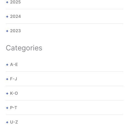
2025
2024
2023
Categories
A-E
F-J
K-O
P-T
U-Z