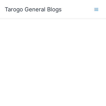
跳
Tarogo General Blogs
至
主
要
內
容