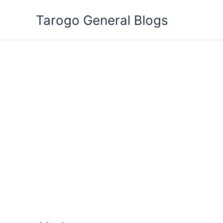
跳
Tarogo General Blogs
至
主
要
內
容