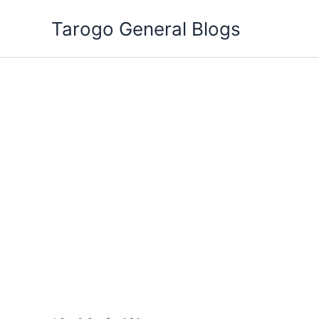
跳
Tarogo General Blogs
至
主
要
內
容