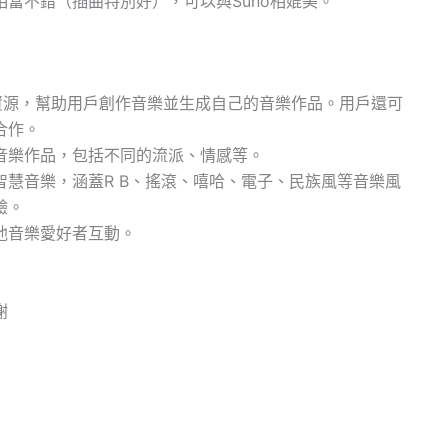
當不錯（插曲特別好），可以與Suno相媲美。
具和資源，幫助用戶創作音樂並生成自己的音樂作品。用戶還可
合作。
音樂作品，包括不同的流派、情感等。
慧音樂，涵蓋R B、搖滾、嘻哈、電子、民族風等音樂風
驗。
他音樂愛好者互動。
謝