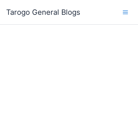
跳
Tarogo General Blogs
至
主
要
內
容