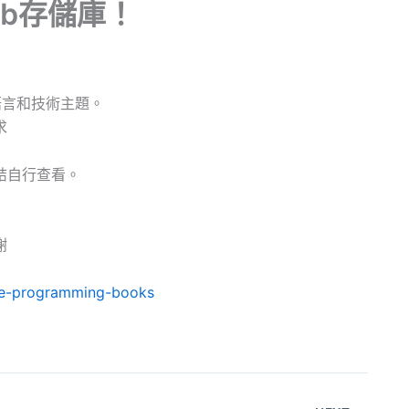
ub存儲庫！
各種語言和技術主題。
求
結自行查看。
謝
ree-programming-books