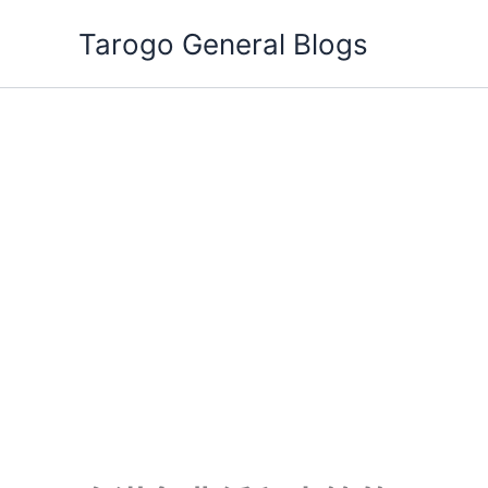
跳
Tarogo General Blogs
至
主
要
內
容