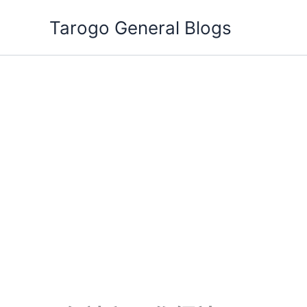
跳
Tarogo General Blogs
至
主
要
內
容