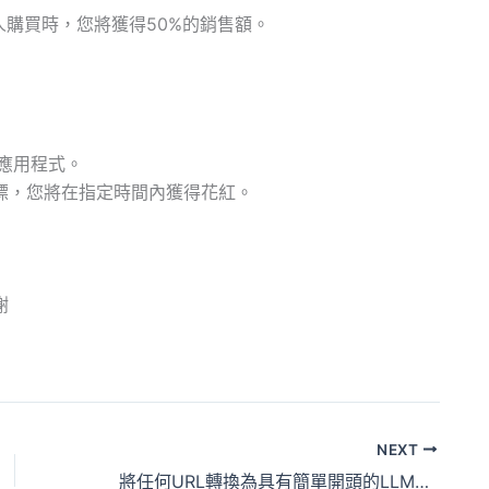
，當有人購買時，您將獲得50%的銷售額。
的應用程式。
標，您將在指定時間內獲得花紅。
謝
NEXT
將任何URL轉換為具有簡單開頭的LLM友好輸入