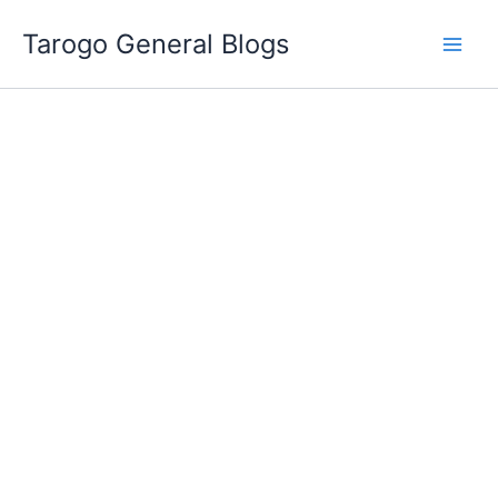
跳
Tarogo General Blogs
至
主
要
內
容