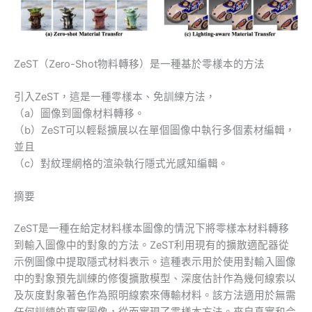
ZeST（Zero-Shot物料轉移）是一種基於零樣本的方法
引入ZeST，這是一種零樣本、免訓練方法，
（a）圖像到圖像材料轉移。
（b）ZeST可以輕鬆擴展以在單個圖像中執行多個素材編輯，
並且
（c）對紋理網格的渲染執行隱式光感知編輯。
摘要
ZeST是一種在給定材料樣本圖像的情況下將零樣本材料轉移
到輸入圖像中的對象的方法。ZeST利用現有的擴散適配器從
示例圖像中提取隱式材料表示。這種表示用於使用對輸入圖像
中的對象預先訓練的修復擴散模型、深度估計作為幾何線索以
及灰度對象著色作為照明線索來傳輸材料。該方法適用於無需