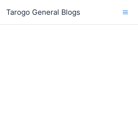
跳
Tarogo General Blogs
至
主
要
內
容