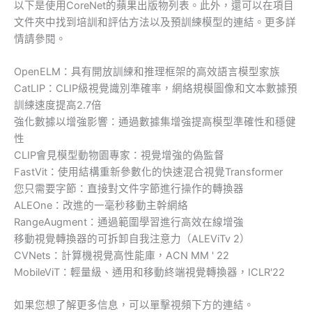
以下是使用CoreNet的蘋果出版物列表。此外，還可以在項目
文件夾中找到培訓和評估方法以及預訓練模型的連結。更多詳
情請參閱。
OpenELM：具有開放訓練和推理框架的高效語言模型家族
CatLIP：CLIP級視覺識別準確率，網絡規模圖像和文本數據預
訓練速度提高2.7倍
強化數據以增強影響：通過數據集增強提高模型準確性和穩健
性
CLIP會見模型動物園專家：視覺增強的偽監督
FastVit：使用結構重新參數化的快速混合視覺Transformer
您只需要字節：直接對文件字節進行操作的轉換器
ALEOne：改進的一毫秒移動主幹網絡
RangeAugment：通過範圍學習進行高效在線增強
移動視覺轉換器的可拆卸自我注意力（ALEViTv 2）
CVNets：計算機視覺高性能庫，ACN MM ' 22
MobileViT：輕量級、通用和移動終端視覺轉換器，ICLR'22
如果您想了解更多信息，可以單擊視頻下方的連結。