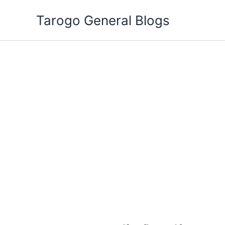
跳
Tarogo General Blogs
至
主
要
內
容