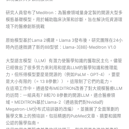
研究人員發布了Meditron：為醫療領域量身定製的開源大型多
模態基礎模型，用於輔助臨床決策和診斷，旨在解決低資源環
境下的醫療創新挑戰
原始模型基於Lama 2構建。Llama 3發布後，研究團隊在24小
時內迅速微調了新的8B型號：Llama-3[8B]-Meditron V1.0
大型語言模型（LLM）有潛力使醫學知識的獲取民主化。儘管
已經做出了很多努力來利用和提高LLM的醫學知識和推理能
力，但所得模型要麼是閉源的（例如PaLM、GPT-4），要麼
是大小有限的（= 13 B參數）），這限制了它們的能力。
在這項工作中，通過發布MEDITRON改善了對大規模醫療LLM
的訪問：一組具有7 B和70 B參數的開源LLM，適合醫療領
域。MEDITRON基於Llama-2（通過我們對Nvidia的
Megatron-LM分布式培訓器的改編），並擴展了全面策劃的
醫學文集上的預培訓，包括精選的PubMed文章、摘要和國際
公認的醫學指南。