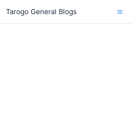
跳
Tarogo General Blogs
至
主
要
內
容