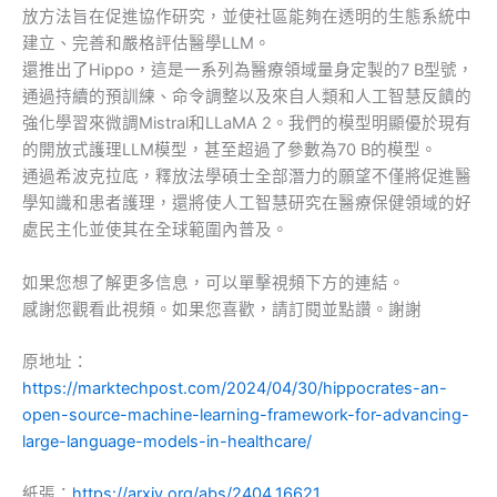
放方法旨在促進協作研究，並使社區能夠在透明的生態系統中
建立、完善和嚴格評估醫學LLM。
還推出了Hippo，這是一系列為醫療領域量身定製的7 B型號，
通過持續的預訓練、命令調整以及來自人類和人工智慧反饋的
強化學習來微調Mistral和LLaMA 2。我們的模型明顯優於現有
的開放式護理LLM模型，甚至超過了參數為70 B的模型。
通過希波克拉底，釋放法學碩士全部潛力的願望不僅將促進醫
學知識和患者護理，還將使人工智慧研究在醫療保健領域的好
處民主化並使其在全球範圍內普及。
如果您想了解更多信息，可以單擊視頻下方的連結。
感謝您觀看此視頻。如果您喜歡，請訂閱並點讚。謝謝
原地址：
https://marktechpost.com/2024/04/30/hippocrates-an-
open-source-machine-learning-framework-for-advancing-
large-language-models-in-healthcare/
紙張：
https://arxiv.org/abs/2404.16621