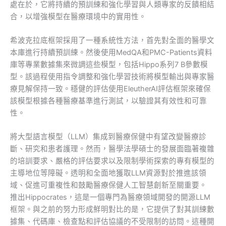
處在於，它將持續的預訓練和強化學習與人類專家的反饋相結
合，以增強模型在醫療環境中的實用性。
希波克拉底框架採用了一種系統性方法，首先對全面的醫學文
本庫進行持續預訓練。然後使用MedQA和PMC-Patients資料
庫等專業數據集來微調這些模型，包括Hippo系列7 B參數模
型。該過程使用指令調整和強化學習技術將模型輸出與專家醫
療見解保持一致。穩健的評估使用EleutherAI評估框架來確保
該模型根據各種醫療基準進行測試，以驗證其有效性和可靠
性。
將大型語言模型（LLM）集成到醫療保健中有望改變醫療診
斷、研究和患者護理。然而，醫學法學碩士的發展面臨著複雜
的培訓要求、嚴格的評估要求以及限制學術探索的專有模型的
主導地位等障礙。透明和全面地獲取LLM資源對於推進該領
域、促進可重複性和鼓勵醫療保健人工智慧創新至關重要。
推出Hippocrates，這是一個專門為醫療領域開發的開源LLM
框架。與之前的努力形成鮮明對比的是，它提供了對其訓練數
據集、代碼庫、檢查點和評估協議的不受限制的訪問。這種開