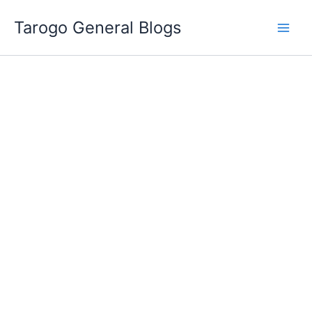
跳
Tarogo General Blogs
至
主
要
內
容